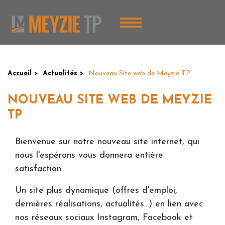
Aller
Panneau de gestion des cookies
au
contenu
principal
You
Accueil
Actualités
Nouveau Site web de Meyzie TP
are
NOUVEAU SITE WEB DE MEYZIE
here
TP
Bienvenue sur notre nouveau site internet, qui
nous l'espérons vous donnera entière
satisfaction.
Un site plus dynamique (offres d'emploi,
dernières réalisations, actualités...) en lien avec
nos réseaux sociaux Instagram, Facebook et