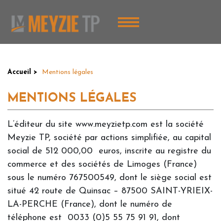
Aller
Panneau de gestion des cookies
au
contenu
principal
You
Accueil
Mentions légales
are
MENTIONS LÉGALES
here
L’éditeur du site www.meyzietp.com est la société
Meyzie TP, société par actions simplifiée, au capital
social de 512 000,00 euros, inscrite au registre du
commerce et des sociétés de Limoges (France)
sous le numéro 767500549, dont le siège social est
situé 42 route de Quinsac – 87500 SAINT-YRIEIX-
LA-PERCHE (France), dont le numéro de
téléphone est 0033 (0)5 55 75 91 91, dont