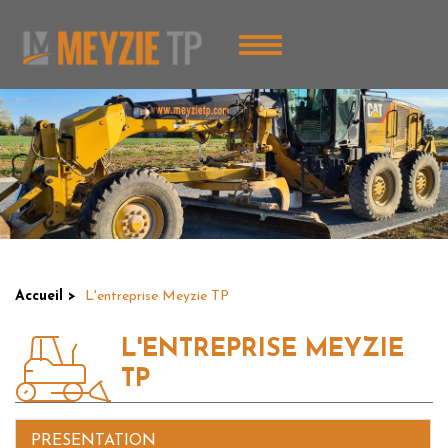
Aller
Panneau de gestion des cookies
au
contenu
principal
You
Accueil
L'entreprise Meyzie TP
are
L'ENTREPRISE MEYZIE
here
TP
PRESENTATION